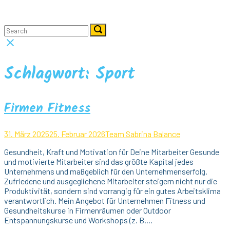
Skip
Home
to
Menu
content
Search
Search
Search
for:
for:
Close
search
bar
Schlagwort:
Sport
Firmen Fitness
31. März 2025
25. Februar 2026
Team Sabrina Balance
Gesundheit, Kraft und Motivation für Deine Mitarbeiter Gesunde
und motivierte Mitarbeiter sind das größte Kapital jedes
Unternehmens und maßgeblich für den Unternehmenserfolg.
Zufriedene und ausgeglichene Mitarbeiter steigern nicht nur die
Produktivität, sondern sind vorrangig für ein gutes Arbeitsklima
verantwortlich. Mein Angebot für Unternehmen Fitness und
Gesundheitskurse in Firmenräumen oder Outdoor
Entspannungskurse und Workshops (z. B....