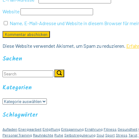
Website
Name, E-Mail-Adresse und Website in diesem Browser für me
Diese Website verwendet Akismet, um Spam zu reduzieren.
Erfah
Suchen
Search
Search
for:
Kategorien
Kategorien
Schlagwörter
Aufladen
Energiearbeit
Entgiftung
Entspannung
Ernährung
Fitness
Gesundheit
Personal Training
Rauhnächte
Ruhe
Selbstregulierung
Soul
Sport
Stress
Tarot