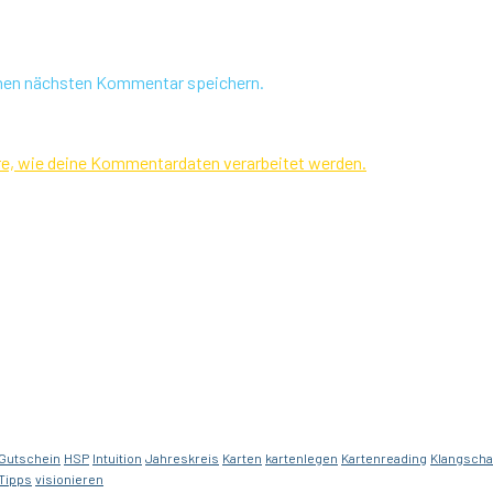
inen nächsten Kommentar speichern.
re, wie deine Kommentardaten verarbeitet werden.
Gutschein
HSP
Intuition
Jahreskreis
Karten
kartenlegen
Kartenreading
Klangsch
Tipps
visionieren