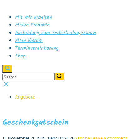
Skip
Home
to
Menu
Mit mir arbeiten
content
Meine Produkte
Ausbildung zum Selbstheilungscoach
Mein Warum
Terminvereinbarung
Shop
Open
search
Search
Search
Search
bar
for:
for:
Close
search
bar
Angebote
Geschenkgutschein
11. November 2025
25. Februar 2026
Sabrina
Leave a comment