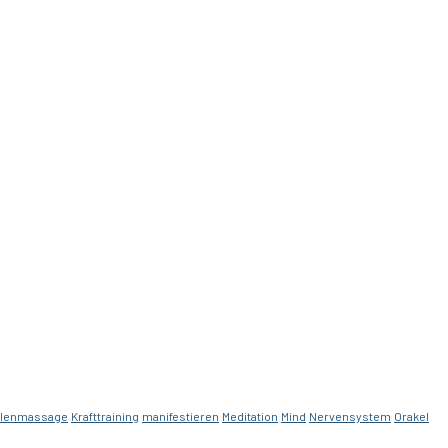
alenmassage
Krafttraining
manifestieren
Meditation
Mind
Nervensystem
Orakel