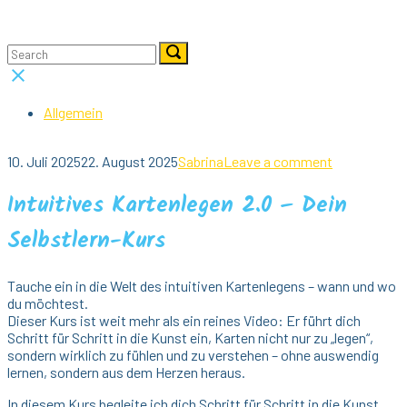
Skip
Home
to
Menu
content
Search
Search
Search
for:
for:
Close
search
bar
Allgemein
10. Juli 2025
22. August 2025
Sabrina
Leave a comment
Intuitives Kartenlegen 2.0 – Dein
Selbstlern-Kurs
Tauche ein in die Welt des intuitiven Kartenlegens – wann und wo
du möchtest.
Dieser Kurs ist weit mehr als ein reines Video: Er führt dich
Schritt für Schritt in die Kunst ein, Karten nicht nur zu „legen“,
sondern wirklich zu fühlen und zu verstehen – ohne auswendig
lernen, sondern aus dem Herzen heraus.
In diesem Kurs begleite ich dich Schritt für Schritt in die Kunst