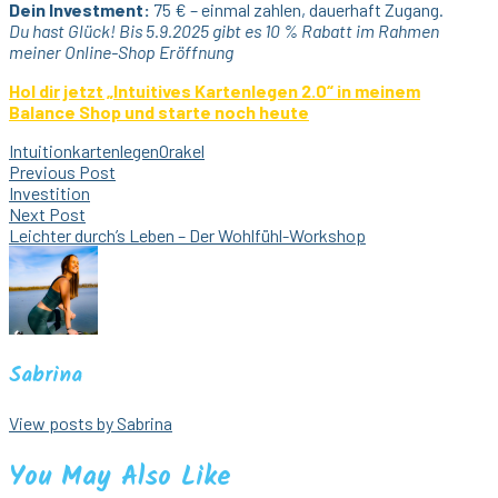
Dein Investment:
75 € – einmal zahlen, dauerhaft Zugang.
Du hast Glück! Bis 5.9.2025 gibt es 10 % Rabatt im Rahmen
meiner Online-Shop Eröffnung
Hol dir jetzt „Intuitives Kartenlegen 2.0“ in meinem
Balance Shop und starte noch heute
Intuition
kartenlegen
Orakel
Beitragsnavigation
Previous Post
Investition
Next Post
Leichter durch’s Leben – Der Wohlfühl-Workshop
Sabrina
View posts by Sabrina
You May Also Like