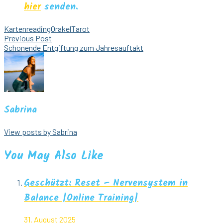
hier
senden.
Kartenreading
Orakel
Tarot
Beitragsnavigation
Previous Post
Schonende Entgiftung zum Jahresauftakt
Sabrina
View posts by Sabrina
You May Also Like
Geschützt: Reset – Nervensystem in
Balance |Online Training|
31. August 2025