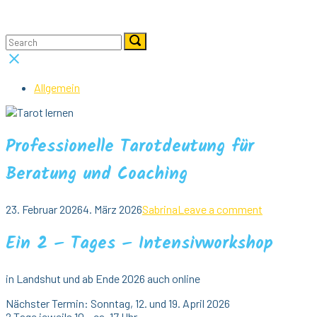
Skip
Home
to
Menu
content
Search
Search
Search
for:
for:
Close
search
bar
Allgemein
Professionelle Tarotdeutung für
Beratung und Coaching
23. Februar 2026
4. März 2026
Sabrina
Leave a comment
Ein 2 – Tages – Intensivworkshop
in Landshut und ab Ende 2026 auch online
Nächster Termin: Sonntag, 12. und 19. April 2026
2 Tage jeweils 10 – ca. 17 Uhr