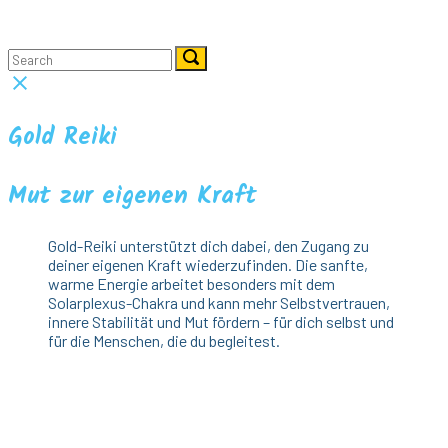
Skip
Home
to
Menu
content
Search
Search
Search
for:
for:
Close
search
bar
Gold Reiki
Mut zur eigenen Kraft
Gold-Reiki unterstützt dich dabei, den Zugang zu
deiner eigenen Kraft wiederzufinden. Die sanfte,
warme Energie arbeitet besonders mit dem
Solarplexus-Chakra und kann mehr Selbstvertrauen,
innere Stabilität und Mut fördern – für dich selbst und
für die Menschen, die du begleitest.